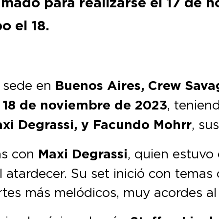
amado para realizarse el 17 de 
o el 18.
n sede en
Buenos Aires, Crew Sava
o
18 de noviembre de 2023
, tenien
xi Degrassi, y Facundo Mohrr
, su
hs con
Maxi Degrassi
, quien estuvo
l atardecer. Su set inició con temas
ortes más melódicos, muy acordes a