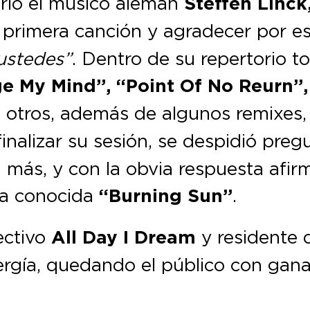
rio el músico alemán
Steffen Linck
su primera canción y agradecer por e
ustedes”
. Dentro de su repertorio t
e My Mind”, “Point Of No Reurn”,
re otros, además de algunos remixe
 finalizar su sesión, se despidió preg
más, y con la obvia respuesta afirm
la conocida
“Burning Sun”
.
lectivo
All Day I Dream
y residente
rgía, quedando el público con gana