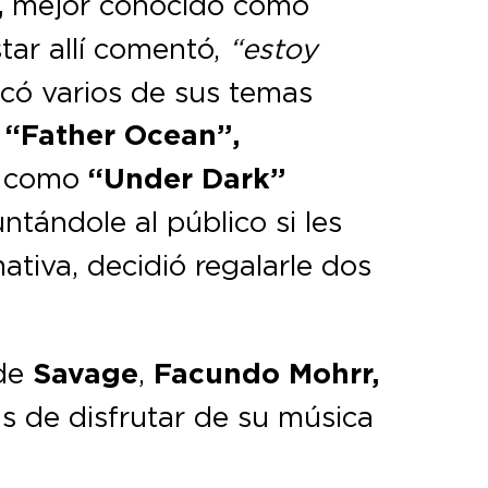
,
mejor conocido como
star allí comentó,
“estoy
ocó varios de sus temas
 “Father Ocean”,
s, como
“Under Dark”
untándole al público si les
ativa, decidió regalarle dos
 de
Savage
,
Facundo Mohrr,
s de disfrutar de su música