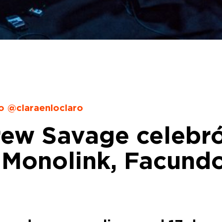
ro @claraenloclaro
rew Savage celebr
 Monolink, Facundo