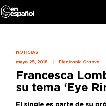
Skip
to
content
NOTICIAS
mayo 25, 2018
|
Electronic Groove
Francesca Lomb
su tema ‘Eye Ri
El single es parte de su pr