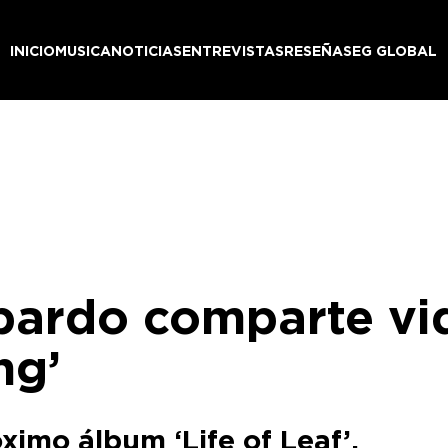
INICIO
MUSICA
NOTICIAS
ENTREVISTAS
RESEÑAS
EG GLOBAL
ardo comparte vid
ng’
óximo álbum ‘Life of Leaf’.