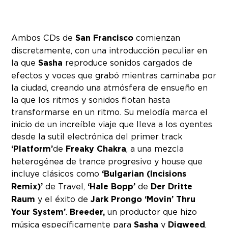
Ambos CDs de
San Francisco
comienzan
discretamente, con una introducción peculiar en
la que
Sasha
reproduce sonidos cargados de
efectos y voces que grabó mientras caminaba por
la ciudad, creando una atmósfera de ensueño en
la que los ritmos y sonidos flotan hasta
transformarse en un ritmo. Su melodía marca el
inicio de un increíble viaje que lleva a los oyentes
desde la sutil electrónica del primer track
‘Platform’
de
Freaky Chakra
, a una mezcla
heterogénea de trance progresivo y house que
incluye clásicos como
‘Bulgarian (Incisions
Remix)’
de Travel,
‘Hale Bopp’
de
Der Dritte
Raum
y el éxito de
Jark Prongo
‘Movin’ Thru
Your System’
.
Breeder,
un productor que hizo
música específicamente para
Sasha
y
Digweed
,