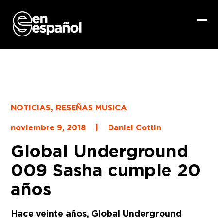
Skip
to
content
Ope
Clo
mob
mob
me
me
,
NOTICIAS
RESEÑAS MUSICA
|
noviembre 9, 2018
Daniel Cottin
Global Underground
009 Sasha cumple 20
años
Hace veinte años, Global Underground