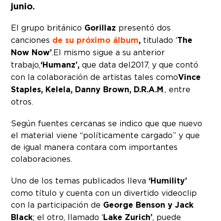
junio.
El grupo británico
Gorillaz
presentó dos
canciones
de su próximo álbum
,
titulado ‘
The
Now Now’
. El mismo sigue a su anterior
trabajo,
‘Humanz’,
que data del 2017, y que contó
con la colaboración de artistas tales como
Vince
Staples, Kelela, Danny Brown, D.R.A.M
., entre
otros.
Según fuentes cercanas se indico que que nuevo
el material viene “políticamente cargado” y que
de igual manera contara com importantes
colaboraciones.
Uno de los temas publicados lleva
‘Humility’
como título y cuenta con un divertido videoclip
con la participación de
George Benson y Jack
Black
; el otro, llamado ‘
Lake Zurich’
, puede