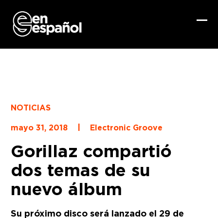
Skip
to
content
Ope
Clo
mob
mob
me
me
NOTICIAS
|
mayo 31, 2018
Electronic Groove
Gorillaz compartió
dos temas de su
nuevo álbum
Su próximo disco será lanzado el 29 de