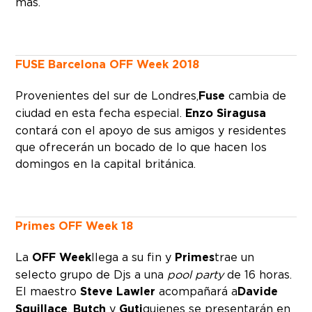
más.
FUSE Barcelona OFF Week 2018
Provenientes del sur de Londres,
Fuse
cambia de
ciudad en esta fecha especial.
Enzo Siragusa
contará con el apoyo de sus amigos y residentes
que ofrecerán un bocado de lo que hacen los
domingos en la capital británica.
Primes OFF Week 18
La
OFF Week
llega a su fin y
Primes
trae un
selecto grupo de Djs a una
pool party
de 16 horas.
El maestro
Steve Lawler
acompañará a
Davide
Squillace
,
Butch
y
Guti
quienes se presentarán en