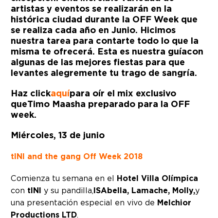
artistas y eventos se realizarán en la
histórica ciudad durante la
OFF Week
que
se realiza cada año en Junio. Hicimos
nuestra tarea para contarte todo lo que la
misma te ofrecerá. Esta es nuestra g
uía
con
algunas de las mejores fiestas para que
levantes alegremente tu trago de sangría.
Haz click
aquí
para oír el mix exclusivo
que
Timo Maas
ha preparado para la OFF
week.
Miércoles, 13 de junio
tINI and the gang Off Week 2018
Comienza tu semana en el
Hotel Villa Olímpica
con
tINI
y su pandilla,
ISAbella, Lamache, Molly,
y
una presentación especial en vivo de
Melchior
Productions LTD
.