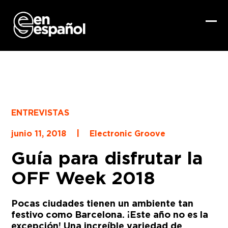
Skip
to
content
Ope
Clo
mob
mob
me
me
ENTREVISTAS
|
junio 11, 2018
Electronic Groove
Guía para disfrutar la
OFF Week 2018
Pocas ciudades tienen un ambiente tan
festivo como Barcelona. ¡Este año no es la
excepción! Una increíble variedad de