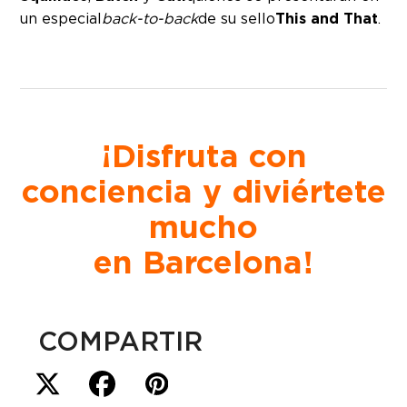
un especial
back-to-back
de su sello
This and That
.
¡Disfruta con
conciencia y diviértete
mucho
en Barcelona!
COMPARTIR