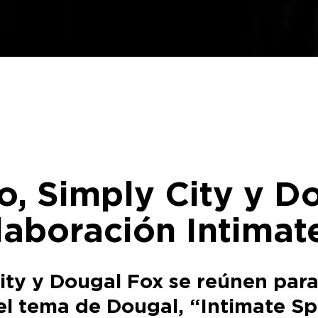
, Simply City y D
laboración Intimat
ty y Dougal Fox se reúnen para
el tema de Dougal, “Intimate Spa