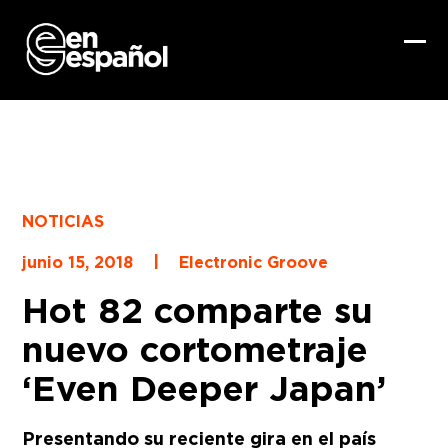
Skip
to
content
Ope
Clo
mob
mob
me
me
NOTICIAS
|
junio 15, 2018
Electronic Groove
Hot 82 comparte su
nuevo cortometraje
‘Even Deeper Japan’
Presentando su reciente gira en el país