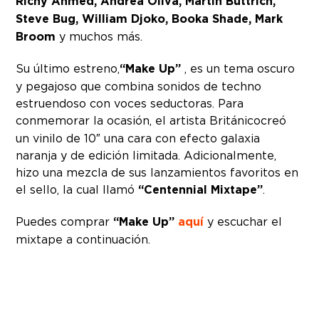
Richy Ahmed, Andrea Oliva, Martin Buttrich,
Steve Bug, William Djoko, Booka Shade, Mark
Broom
y muchos más.
Su último estreno,
“Make Up”
, es un tema oscuro
y pegajoso que combina sonidos de techno
estruendoso con voces seductoras. Para
conmemorar la ocasión, el artista Británico
creó
un vinilo de 10″ una cara con efecto galaxia
naranja y de edición limitada. Adicionalmente,
hizo una mezcla de sus lanzamientos favoritos en
el sello, la cual llamó
“Centennial Mixtape”
.
Puedes comprar
“Make Up”
aquí
y escuchar el
mixtape a continuación.