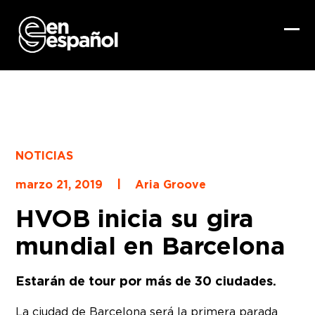
Skip
to
content
Ope
Clo
mob
mob
me
me
NOTICIAS
|
marzo 21, 2019
Aria Groove
HVOB inicia su gira
mundial en Barcelona
Estarán de tour por más de 30 ciudades.
La ciudad de Barcelona será la primera parada