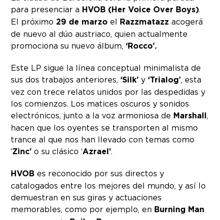
para presenciar a
HVOB (Her Voice Over Boys)
.
El próximo
29 de marzo
el
Razzmatazz
acogerá
de nuevo al dúo austriaco, quien actualmente
promociona su nuevo álbum,
‘Rocco’.
Este LP sigue la línea conceptual minimalista de
sus dos trabajos anteriores,
‘Silk’
y
‘Trialog’
, esta
vez con trece relatos unidos por las despedidas y
los comienzos. Los matices oscuros y sonidos
electrónicos, junto a la voz armoniosa de
Marshall
,
hacen que los oyentes se transporten al mismo
trance al que nos han llevado con temas como
‘
Zinc’
o su clásico ‘
Azrael’
.
HVOB
es reconocido por sus directos y
catalogados entre los mejores del mundo, y así lo
demuestran en sus giras y actuaciones
memorables, como por ejemplo, en
Burning Man