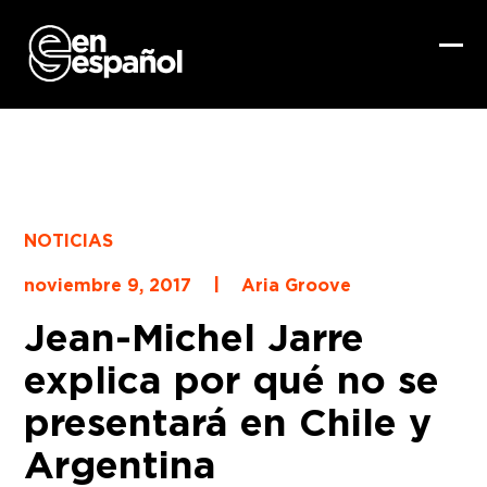
Skip
to
content
Ope
Clo
mob
mob
me
me
NOTICIAS
|
noviembre 9, 2017
Aria Groove
Jean-Michel Jarre
explica por qué no se
presentará en Chile y
Argentina