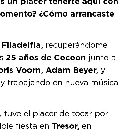
 un placer tenerte aquí con
 momento? ¿Cómo arrancaste
n
Filadelfia,
recuperándome
os
25 años de Cocoon
junto a
oris Voorn, Adam Beyer,
y
, y trabajando en nueva música
tuve el placer de tocar por
íble fiesta en
Tresor,
en