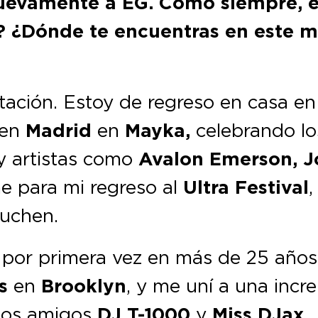
uevamente a EG. Como siempre, es
? ¿Dónde te encuentras en este
vitación. Estoy de regreso en casa e
 en
Madrid
en
Mayka,
celebrando l
y artistas como
Avalon Emerson, J
e para mi regreso al
Ultra Festival
cuchen.
por primera vez en más de 25 años, 
s
en
Brooklyn
, y me uní a una incre
ejos amigos
DJ T-1000
y
Miss DJax.