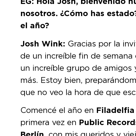
EG: Hola Josh, bienvenido n
nosotros. ¿Cómo has estado
el año?
Josh Wink:
Gracias por la in
de un increíble fin de semana
un increíble grupo de amigos 
más. Estoy bien, preparándom
que no veo la hora de que es
Comencé el año en
Filadelfia
primera vez en
Public Record
Berlín,
con mis queridos y vi