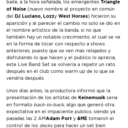
baile, a la hora señalada, los emergentes
Triangle
of Noise
(nuevo nombre al proyecto en común
del
DJ Luciano, Lozz
y
West Horses
) hicieron su
aparición y al parecer el cambio no solo se dio en
el nombre artístico de la banda, si no que
también hay un notable crecimiento, el cual se ve
en la forma de tocar con respecto a shows
anteriores, puesto que se ven mas relajados y
disfrutando lo que hacen y el publico lo aprecia,
este Live Band Set se volvería a repetir un rato
después en el club como warm up de lo que se
vendría después.
Unos días antes, la productora informó que la
presentación de los artistas de
Keinemusik
seria
en formato
back-to-back
, algo que generó otra
expectativa en el impaciente publico, siendo ya
pasadas las 2 AM
Adam Port
y
&ME
tomaron el
control de los
decks
para hacer un set bien