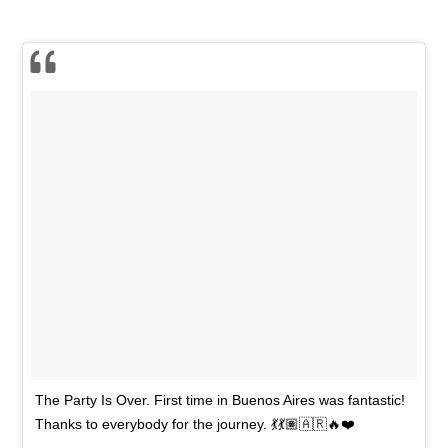
The Party Is Over. First time in Buenos Aires was fantastic!
Thanks to everybody for the journey. 💃💃🏽🇦🇷🔥❤️