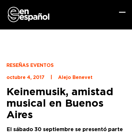
Skip
to
content
Ope
Clo
mob
mob
me
me
RESEÑAS EVENTOS
|
octubre 4, 2017
Alejo Benevet
Keinemusik, amistad
musical en Buenos
Aires
El sábado 30 septiembre se presentó parte