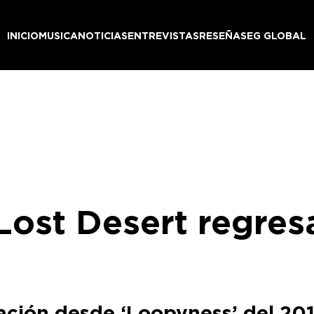
INICIO
MUSICA
NOTICIAS
ENTREVISTAS
RESEÑAS
EG GLOBAL
Lost Desert regresa
ación desde ‘Loopyness’ del 201