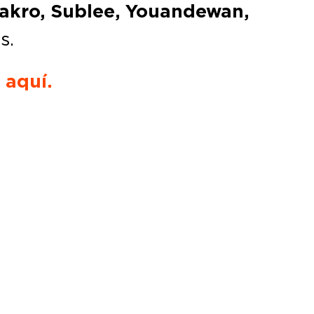
 Sakro, Sublee, Youandewan,
s.
c
aquí.