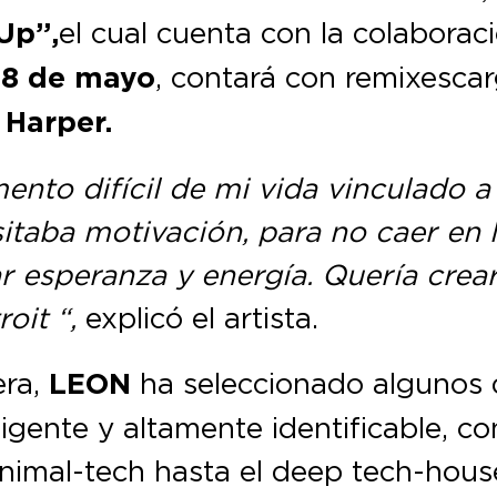
Up”,
el cual cuenta con la colaborac
8 de mayo
, contará con remixes ca
 Harper.
ento difícil de mi vida vinculado a 
taba motivación, para no caer en l
 esperanza y energía. Quería crea
roit “,
explicó el artista.
era,
LEON
ha seleccionado algunos d
igente y altamente identificable, c
nimal-tech hasta el deep tech-house.