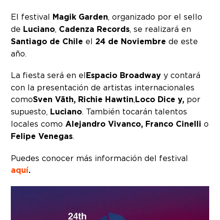
El festival
Magik Garden
, organizado por el sello
de
Luciano
,
Cadenza Records
, se realizará en
Santiago de Chile
el
24 de Noviembre
de este
año.
La fiesta será en el
Espacio Broadway
y contará
con la presentación de artistas internacionales
como
Sven Väth, Richie Hawtin
,
Loco Dice y,
por
supuesto,
Luciano
. También tocarán talentos
locales como
Alejandro Vivanco, Franco Cinelli
o
Felipe Venegas
.
Puedes conocer más información del festival
aquí
.