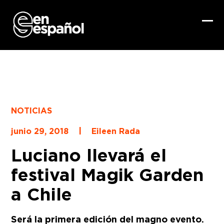
Skip
to
content
Ope
Clo
mob
mob
me
me
NOTICIAS
|
junio 29, 2018
Eileen Rada
Luciano llevará el
festival Magik Garden
a Chile
Será la primera edición del magno evento.