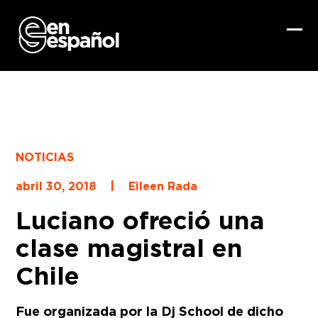
Skip
to
content
Ope
Clo
mob
mob
me
me
NOTICIAS
|
abril 30, 2018
Eileen Rada
Luciano ofreció una
clase magistral en
Chile
Fue organizada por la Dj School de dicho