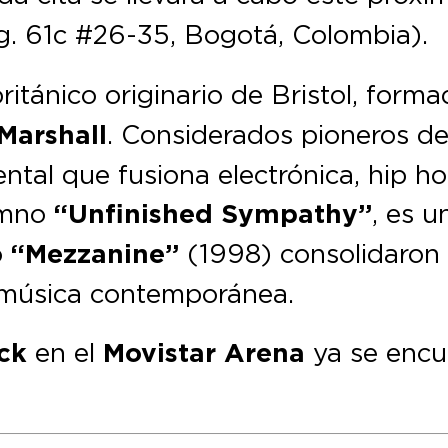
. 61c #26-35, Bogotá, Colombia).
itánico originario de Bristol, form
Marshall
. Considerados pioneros del
ntal que fusiona electrónica, hip h
himno
“Unfinished Sympathy”
, es u
o
“Mezzanine”
(1998) consolidaron 
 música contemporánea.
ck
en el
Movistar Arena
ya se encu