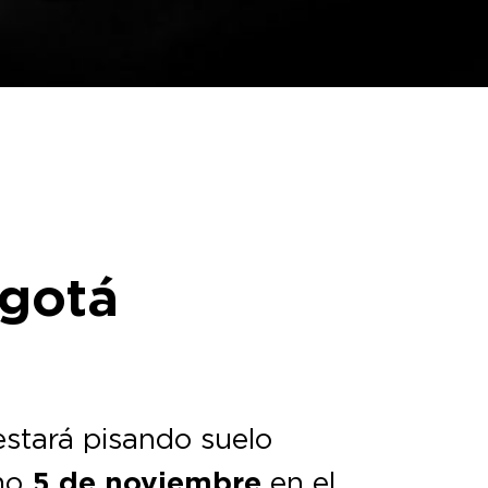
ogotá
stará pisando suelo
imo
5 de noviembre
en el