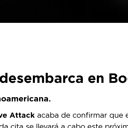
 desembarca en B
inoamericana.
ve Attack
acaba de confirmar que e
a cita se llevará a cabo este próx