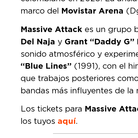
marco del
Movistar Arena
(Dg
Massive Attack
es un grupo br
Del Naja
y
Grant “Daddy G” 
sonido atmosférico y experime
“Blue Lines”
(1991), con el 
que trabajos posteriores com
bandas más influyentes de la
Los tickets para
Massive Atta
los tuyos
aquí
.