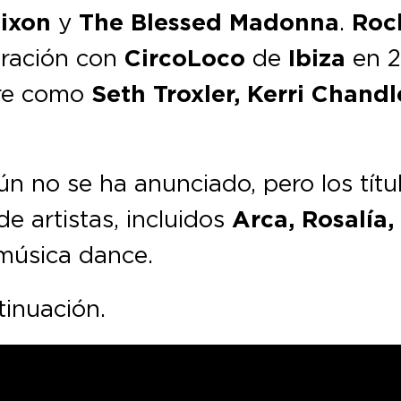
Dixon
y
The Blessed Madonna
.
Roc
ración con
CircoLoco
de
Ibiza
en 2
re como
Seth Troxler, Kerri Chand
n no se ha anunciado, pero los títu
 artistas, incluidos
Arca, Rosalía
 música dance.
inuación.