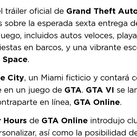
 tráiler oficial de
Grand Theft Auto
s sobre la esperada sexta entrega d
uego, incluidos autos veloces, playa
fiestas en barcos, y una vibrante e
 Space
.
e City
, un Miami ficticio y contará
e en un juego de
GTA
.
GTA VI
se la
ontraparte en línea,
GTA Online
.
 Hours
de
GTA Online
introdujo cl
onalizar, así como la posibilidad d