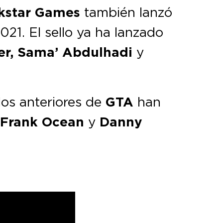
kstar Games
también lanzó
021. El sello ya ha lanzado
ler, Sama’ Abdulhadi
y
los anteriores de
GTA
han
, Frank Ocean
y
Danny