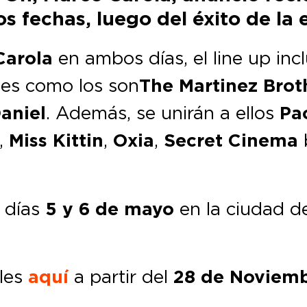
s fechas, luego del éxito de la
arola
en ambos días, el line up inc
ales como los son
The Martinez Brot
aniel
. Además, se unirán a ellos
Pa
,
Miss Kittin
,
Oxia
,
Secret Cinema
s días
5 y 6 de mayo
en la ciudad d
bles
aquí
a partir del
28 de Noviem