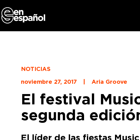
Skip
to
content
NOTICIAS
noviembre 27, 2017
|
Aria Groove
El festival Mus
segunda edició
El líder de las fiestas Mu