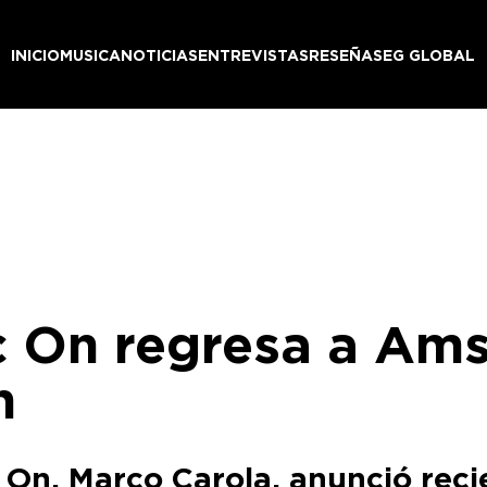
INICIO
MUSICA
NOTICIAS
ENTREVISTAS
RESEÑAS
EG GLOBAL
ic On regresa a Am
n
sic On, Marco Carola, anunció re