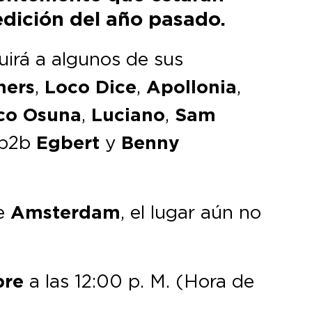
 edición del año pasado.
luirá a algunos de sus
hers
,
Loco Dice
,
Apollonia
,
co Osuna
,
Luciano
,
Sam
b2b
Egbert
y
Benny
e
Amsterdam
, el lugar aún no
bre
a las 12:00 p. M. (Hora de