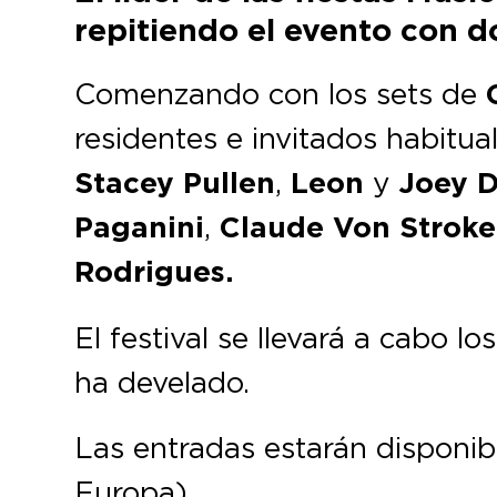
repitiendo el evento con do
Comenzando con los sets de
C
residentes e invitados habitu
Stacey Pullen
,
Leon
y
Joey D
Paganini
,
Claude Von Stroke
Rodrigues.
El festival se llevará a cabo lo
ha develado.
Las entradas estarán disponi
Europa).