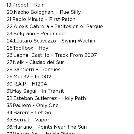
19.Prodot – Rain
20.Nacho Bolognani – Rue Silly
21.Pablo Minuto – First Patch
22.Alexis Cabrera – Patitos en el Parque
23.Belgrano – Reconnect
24.Lautaro Scavuzzo – Swing Wachin
25.Toollbox – Hoy
26.Leonel Castillo – Track From 2007
27.Neik – Ciudad del Sur
28.Santierri – Tromues
29.Mod32 – Fr 002
30.R.A.P. – H1204
31.May Segui – In Transit
32.Esteban Gutierrez – Holy Path
33.Paulem – Only One
34.Barem – Let Go
35.Bernat – Vapor
36.Mariano – Points Near The Sun