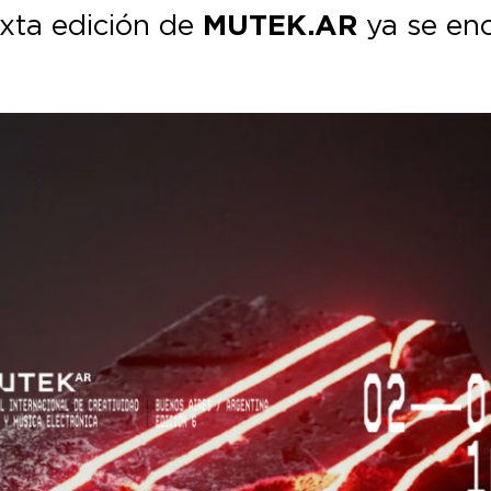
exta edición de
MUTEK.AR
ya se enc