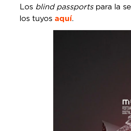
Los
blind passports
para la s
los tuyos
aquí
.