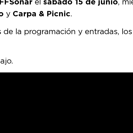
FFSónar
el
sábado 15 de junio
, mi
o
y
Carpa & Picnic
.
 de la programación y entradas, los 
ajo.