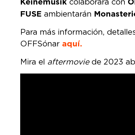
Keinemusik
colaborará con
O
FUSE
ambientarán
Monasteri
Para más información, detalles
OFFSónar
aquí.
Mira el
aftermovie
de 2023 ab