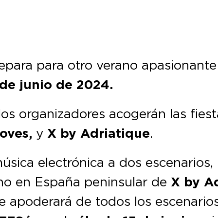
epara para otro verano apasionante 
 de junio de 2024.
 los organizadores acogerán las fies
oves,
y
X by Adriatique
.
música electrónica a dos escenarios,
reno en España peninsular de
X by A
e apoderará de todos los escenarios