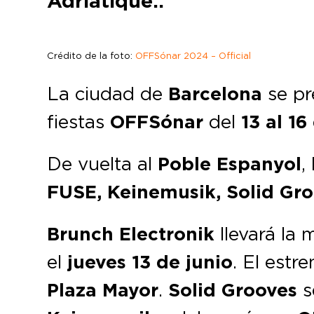
Adriatique..
Crédito de la foto:
OFF
Sónar 2024 – Official
La ciudad de
Barcelona
se pr
fiestas
OFFSónar
del
13 al 16
De vuelta al
Poble Espanyol
,
FUSE, Keinemusik, Solid Gro
Brunch Electronik
llevará la 
el
jueves 13 de junio
. El est
Plaza Mayor
.
Solid Grooves
s