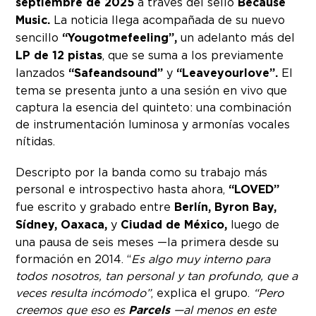
septiembre de 2025
a través del sello
Because
Music.
La noticia llega acompañada de su nuevo
sencillo
“Yougotmefeeling”,
un adelanto más del
LP de 12 pistas
, que se suma a los previamente
lanzados
“Safeandsound”
y
“Leaveyourlove”.
El
tema se presenta junto a una sesión en vivo que
captura la esencia del quinteto: una combinación
de instrumentación luminosa y armonías vocales
nítidas.
Descripto por la banda como su trabajo más
personal e introspectivo hasta ahora,
“LOVED”
fue escrito y grabado entre
Berlín, Byron Bay,
Sídney, Oaxaca,
y
Ciudad de México,
luego de
una pausa de seis meses —la primera desde su
formación en 2014. “
Es algo muy interno para
todos nosotros, tan personal y tan profundo, que a
veces resulta incómodo”
, explica el grupo.
“Pero
creemos que eso es
Parcels
—al menos en este