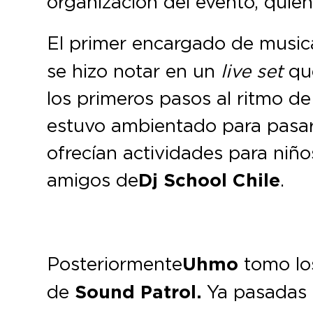
organización del evento, quie
El primer encargado de musica
se hizo notar en un
live set
que
los primeros pasos al ritmo d
estuvo ambientado para pasar 
ofrecían actividades para niño
amigos de
Dj School Chile
.
Posteriormente
Uhmo
tomo lo
de
Sound Patrol.
Ya pasadas l