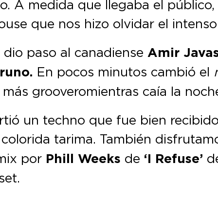
ndo. A medida que llegaba el públic
ouse que nos hizo olvidar el intenso
le dio paso al canadiense
Amir Java
Bruno.
En pocos minutos cambió el
más groovero mientras caía la noch
ió un techno que fue bien recibido 
la colorida tarima. También disfrut
emix por
Phill Weeks
de
‘I Refuse’
d
set.