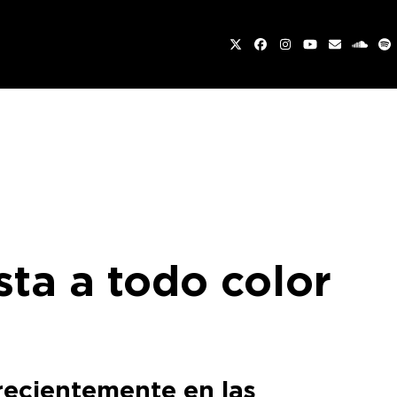
Twitter
Facebook
Instagram
YouTube
Email
sound
Sp
sta a todo color
 recientemente en las