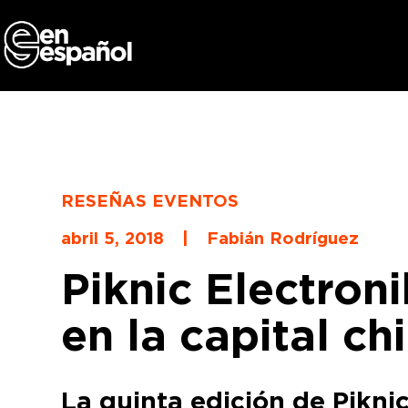
Skip
to
content
RESEÑAS EVENTOS
abril 5, 2018
|
Fabián Rodríguez
Piknic Electroni
en la capital ch
La quinta edición de Pikni