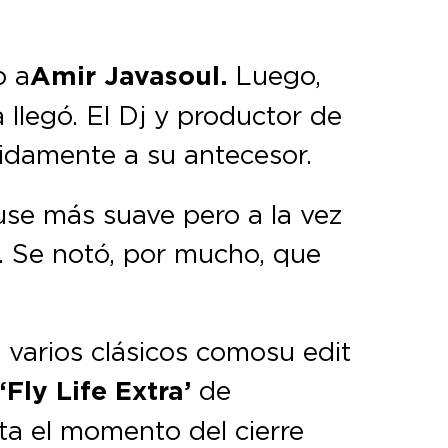
o a
Amir Javasoul.
Luego,
 llegó. El Dj y productor de
lidamente a su antecesor.
use más suave pero a la vez
. Se notó, por mucho, que
varios clásicos como su edit
y
‘Fly Life Extra’
de
ta el momento del cierre