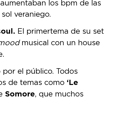
o, aumentaban los bpm de las
 sol veraniego.
soul.
El primer tema de su set
mood
musical con un house
e.
por el público. Todos
amos de temas como
‘Le
e
Somore
, que muchos