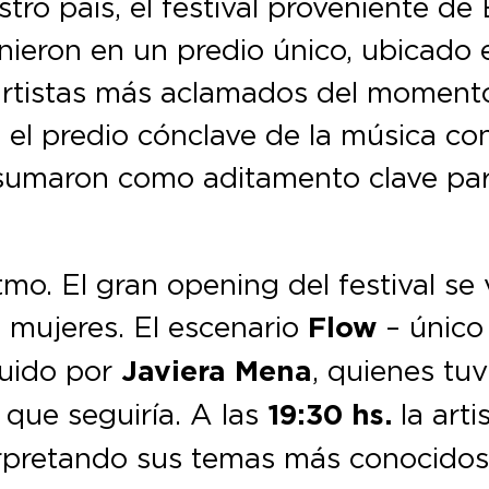
stro país, el festival proveniente d
ieron en un predio único, ubicado 
 artistas más aclamados del momento
el predio cónclave de la música co
 sumaron como aditamento clave par
mo. El gran opening del festival se 
 mujeres. El escenario
Flow
– único 
guido por
Javiera Mena
, quienes tu
 que seguiría. A las
19:30 hs.
la art
terpretando sus temas más conocido