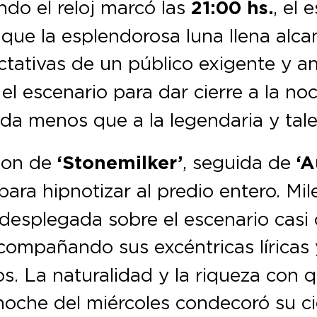
ndo el reloj marcó las
21:00 hs.
, el 
 que la esplendorosa luna llena alc
tativas de un público exigente y an
l escenario para dar cierre a la no
a menos que a la legendaria y tal
son de
‘Stonemilker’
, seguida de
‘A
para hipnotizar al predio entero. Mil
a desplegada sobre el escenario cas
ompañando sus excéntricas líricas
. La naturalidad y la riqueza con qu
noche del miércoles condecoró su ci