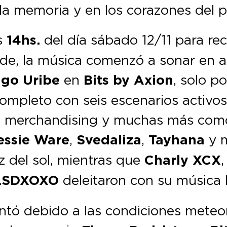
la memoria y en los corazones del p
as
14hs.
del día sábado 12/11 para rec
de, la música comenzó a sonar en a
ago Uribe
en
Bits by Axion
, solo p
 completo con seis escenarios activo
o, merchandising y muchas más com
essie Ware
,
Svedaliza
,
Tayhana
y m
uz del sol, mientras que
Charly XCX
SDXOXO
deleitaron con su música b
antó debido a las condiciones meteo