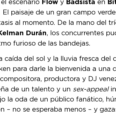
el escenario
Flow
y
Badsista
en
Bi
. El paisaje de un gran campo verd
tasis al momento. De la mano del tr
Kelman Durán
, los concurrentes pu
tmo furioso de las bandejas.
caída del sol y la lluvia fresca del
ken para darle la bienvenida a una 
, compositora, productora y DJ ven
eña de un talento y un
sex-appeal
in
jo la oda de un público fanático, hú
ón – no se esperaba menos – y gazas 