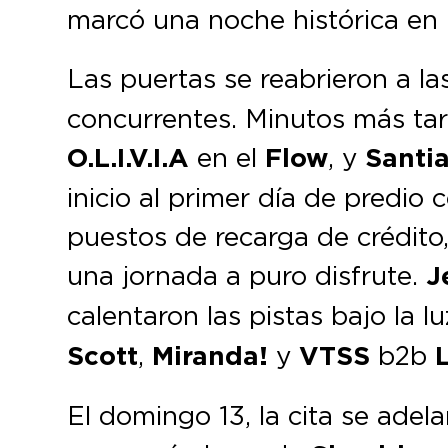
marcó una noche histórica en 
Las puertas se reabrieron a l
concurrentes. Minutos más tar
O.L.I.V.I.A
en el
Flow
, y
Santi
inicio al primer día de predio
puestos de recarga de crédit
una jornada a puro disfrute.
J
calentaron las pistas bajo la l
Scott
,
Miranda!
y
VTSS
b2b
L
El domingo 13, la cita se adel