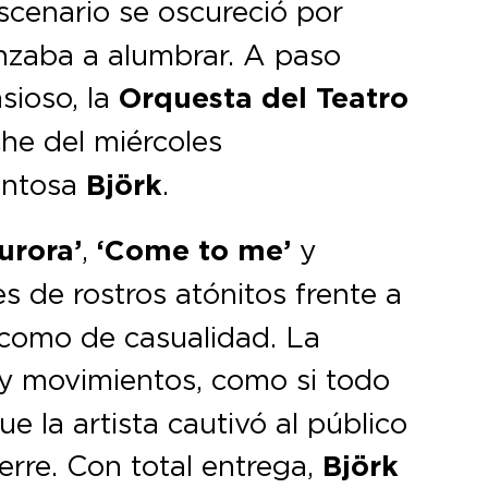
escenario se oscureció por
anzaba a alumbrar. A paso
sioso, la
Orquesta del Teatro
che del miércoles
entosa
Björk
.
urora’
,
‘Come to me’
y
es de rostros atónitos frente a
i como de casualidad. La
 y movimientos, como si todo
e la artista cautivó al público
erre. Con total entrega,
Björk