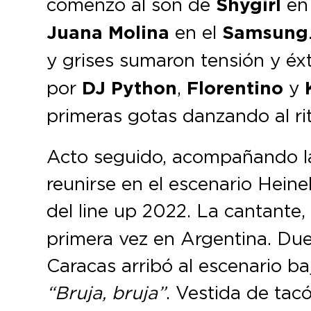
comenzó al son de
Shygirl
en 
Juana Molina
en el
Samsung
y grises sumaron tensión y éx
por
DJ Python
,
Florentino
y
primeras gotas danzando al ri
Acto seguido, acompañando la 
reunirse en el escenario Heine
del line up 2022. La cantante
primera vez en Argentina. Du
Caracas arribó al escenario ba
“Bruja, bruja”
. Vestida de tac