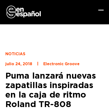
Skip
to
content
Ope
Clo
mob
mob
me
me
NOTICIAS
|
julio 24, 2018
Electronic Groove
Puma lanzará nuevas
zapatillas inspiradas
en la caja de ritmo
Roland TR-808