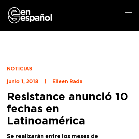
Skip
to
content
Ope
Clo
mob
mob
me
me
NOTICIAS
|
junio 1, 2018
Eileen Rada
Resistance anunció 10
fechas en
Latinoamérica
Se realizarán entre los meses de