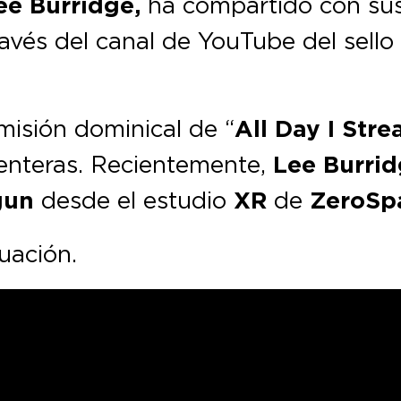
ee Burridge,
ha compartido con sus
ravés del canal de YouTube del sell
misión dominical de “
All Day I Str
 enteras. Recientemente,
Lee Burri
gun
desde el estudio
XR
de
ZeroSp
nuación.