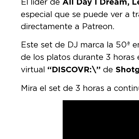
El líder de
All Day I Dream,
L
especial que se puede ver a t
directamente a Patreon.
Este set de DJ marca la 50ª e
de los platos durante 3 horas
virtual
“DISCOVR:\”
de
Shot
Mira el set de 3 horas a conti