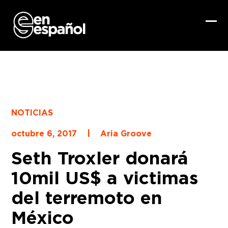
Skip
to
content
Ope
Clo
mob
mob
me
me
NOTICIAS
|
octubre 6, 2017
Aria Groove
Seth Troxler donará
10mil US$ a victimas
del terremoto en
México