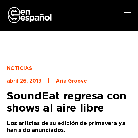
Skip
to
content
Ope
Clo
mob
mob
me
me
NOTICIAS
|
abril 26, 2019
Aria Groove
SoundEat regresa con
shows al aire libre
Los artistas de su edición de primavera ya
han sido anunciados.