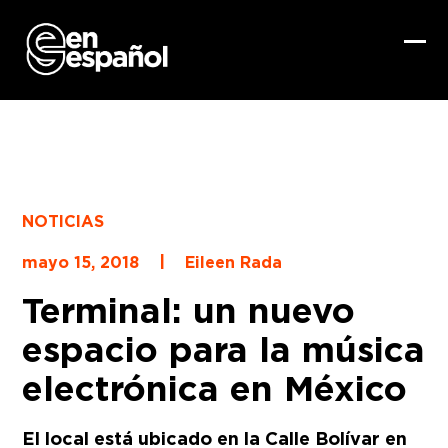
Skip
to
content
Ope
Clo
mob
mob
me
me
NOTICIAS
|
mayo 15, 2018
Eileen Rada
Terminal: un nuevo
espacio para la música
electrónica en México
El local está ubicado en la Calle Bolívar en