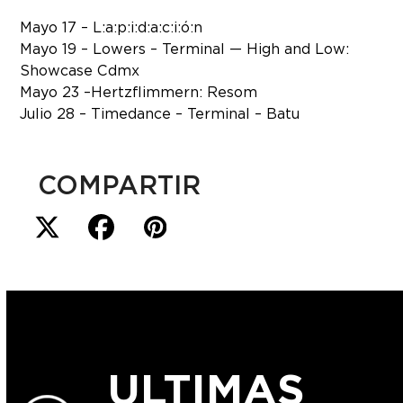
Mayo 17 – L:a:p:i:d:a:c:i:ó:n
Mayo 19 – Lowers – Terminal — High and Low:
Showcase Cdmx
Mayo 23 – Hertzflimmern: Resom
Julio 28 – Timedance – Terminal – Batu
COMPARTIR
ULTIMAS