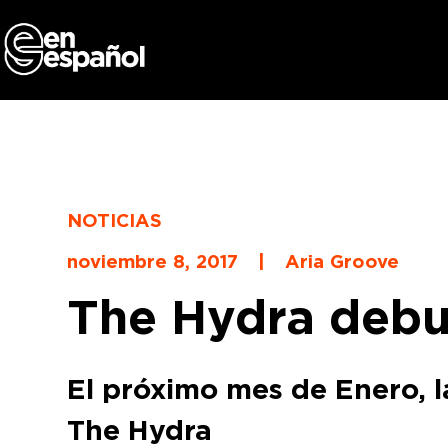
Skip
to
content
NOTICIAS
noviembre 8, 2017
|
Aria Groove
The Hydra debu
El próximo mes de Enero, l
The Hydra