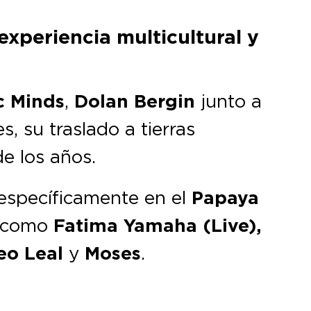
xperiencia multicultural y
c Minds
,
Dolan Bergin
junto a
, su traslado a tierras
e los años.
 específicamente en el
Papaya
as como
Fatima Yamaha (Live),
eo Leal
y
Moses
.