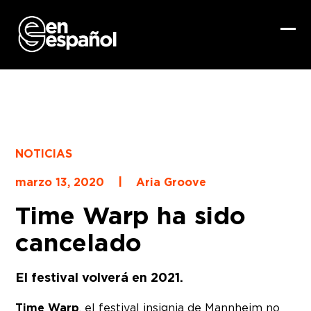
Skip
to
content
Ope
Clo
mob
mob
me
me
NOTICIAS
|
marzo 13, 2020
Aria Groove
Time Warp ha sido
cancelado
El festival volverá en 2021.
Time Warp
, el festival insignia de Mannheim no