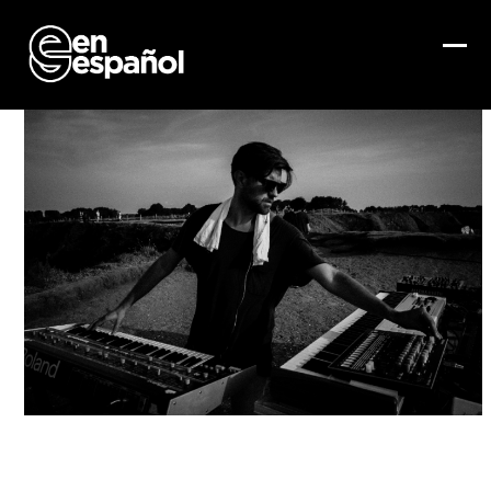
Skip
to
content
Ope
Clo
mob
mob
me
me