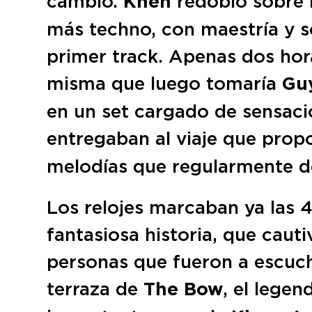
cambio.
Khen
redobló sobre 
más techno, con maestría y so
primer track. Apenas dos hora
misma que luego tomaría
Gu
en un set cargado de sensacio
entregaban al viaje que pro
melodías que regularmente de
Los relojes marcaban ya las 
fantasiosa historia, que cauti
personas que fueron a escuc
terraza de
The Bow
, el legen