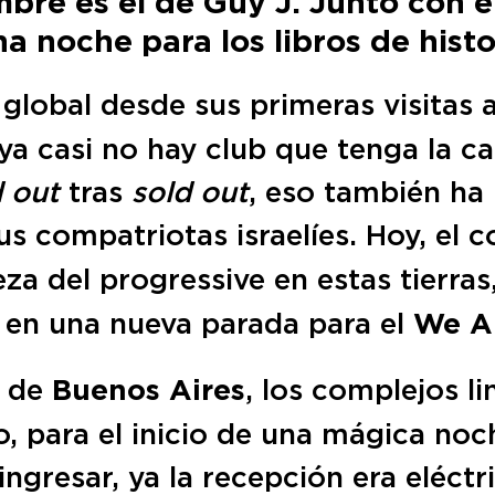
bre es el de Guy J. Junto con e
a noche para los libros de his
 global desde sus primeras visitas 
a casi no hay club que tenga la ca
 out
tras
sold out
, eso también h
s compatriotas israelíes. Hoy, el c
za del progressive en estas tierras
a en una nueva parada para el
We Ar
a de
Buenos Aires
, los complejos l
o, para el inicio de una mágica noc
 ingresar, ya la recepción era eléct