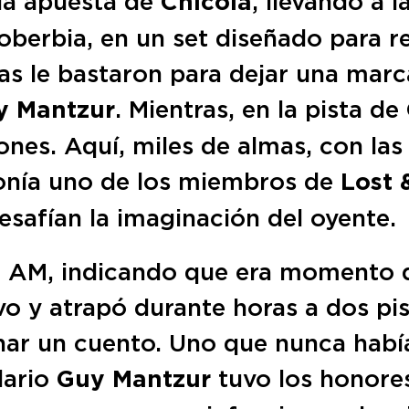
la apuesta de
Chicola
, llevando a 
berbia, en un set diseñado para re
s le bastaron para dejar una marca 
y Mantzur
. Mientras, en la pista de
nes. Aquí, miles de almas, con las 
ponía uno de los miembros de
Lost 
safían la imaginación del oyente.
4 AM, indicando que era momento d
vo y atrapó durante horas a dos pis
har un cuento. Uno que nunca habí
dario
Guy Mantzur
tuvo los honores 