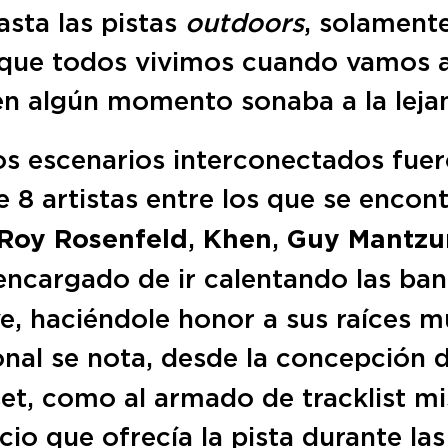
sta las pistas
outdoors
, solamente
 que todos vivimos cuando vamos a
en algún momento sonaba a la lejan
os escenarios interconectados fuero
e 8 artistas entre los que se enco
Roy Rosenfeld
,
Khen
,
Guy Mantzu
encargado de ir calentando las ba
e, haciéndole honor a sus raíces m
al se nota, desde la concepción d
et, como al armado de tracklist mi
io que ofrecía la pista durante las 