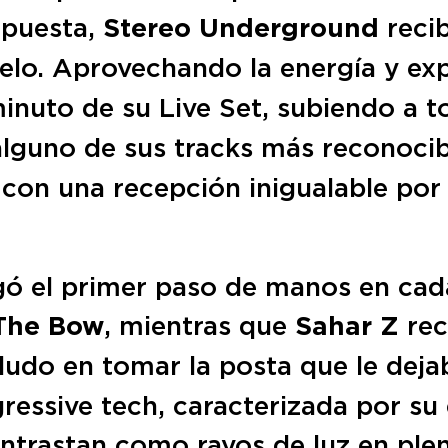
opuesta,
Stereo Underground
recib
uelo. Aprovechando la energía y ex
inuto de su Live Set, subiendo a to
alguno de sus tracks más reconoc
con una recepción inigualable por 
gó el primer paso de manos en cad
The Bow
, mientras que
Sahar Z
rec
udo en tomar la posta que le dej
ressive tech, caracterizada por su 
ntrastan como rayos de luz en plen