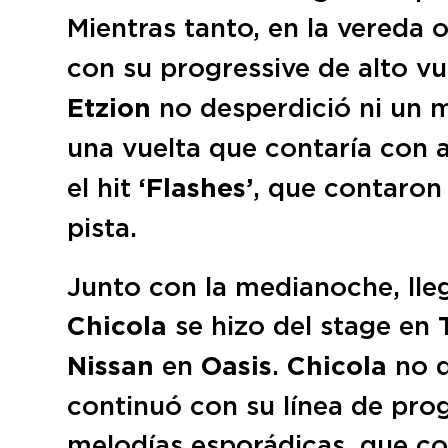
Mientras tanto, en la vereda 
con su progressive de alto v
Etzion
no desperdició ni un m
una vuelta que contaría con 
el hit
‘Flashes’
, que contaron 
pista.
Junto c
on la medianoche, lle
Chicola
se hizo del stage en
Nissan
en
Oasis
.
Chicola
no d
continuó con su línea de prog
melodías esporádicas, que co