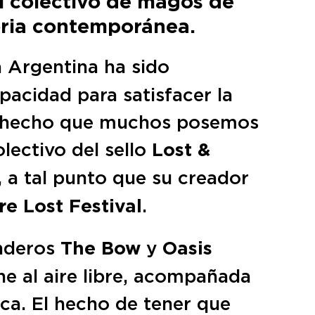
l colectivo de magos de
toria contemporánea.
a Argentina ha sido
pacidad para satisfacer la
a hecho que muchos posemos
olectivo del sello
Lost &
, a tal punto que su creador
e Lost Festival
.
inderos
The Bow
y
Oasis
he al aire libre, acompañada
rica. El hecho de tener que