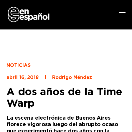
Skip
to
content
Ope
Clo
mob
mob
me
me
NOTICIAS
|
abril 16, 2018
Rodrigo Méndez
A dos años de la Time
Warp
La escena electrónica de Buenos Aires
florece vigorosa luego del abrupto ocaso
que experimentó hace dos años con la