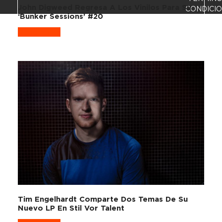
John Digweed Regresa A Los Vinilos Para Su
CONDICI
‘Bunker Sessions’ #20
Read more
Tim Engelhardt Comparte Dos Temas De Su
Nuevo LP En Stil Vor Talent