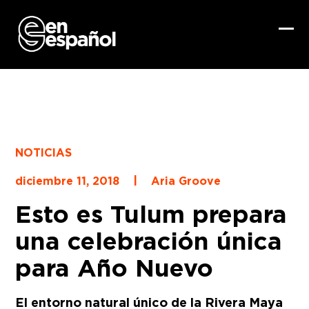
Skip
to
content
Ope
Clo
mob
mob
me
me
NOTICIAS
|
diciembre 11, 2018
Aria Groove
Esto es Tulum prepara
una celebración única
para Año Nuevo
El entorno natural único de la Rivera Maya