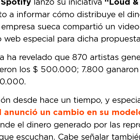
g
Spotify
lanzó su iniciativa
“Loud &
to a informar cómo distribuye el din
La empresa sueca compartió un video
io web especial para dicha propuesta
rma ha revelado que 870 artistas gen
ieron los $ 500.000; 7.800 ganaron
50.000.
ón desde hace un tiempo, y especia
 anunció un cambio en su modelo
de el dinero generado por las repr
s que escuchan. Cabe señalar tambi