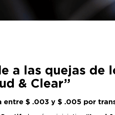
e a las quejas de 
oud & Clear”
entre $ .003 y $ .005 por tran