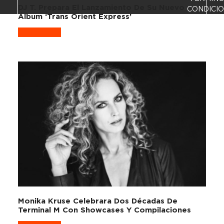
DJ T. Prepara El Lanzamiento De Su Nuevo
CONDICI
Álbum ‘Trans Orient Express’
Read more
Monika Kruse Celebrara Dos Décadas De
Terminal M Con Showcases Y Compilaciones