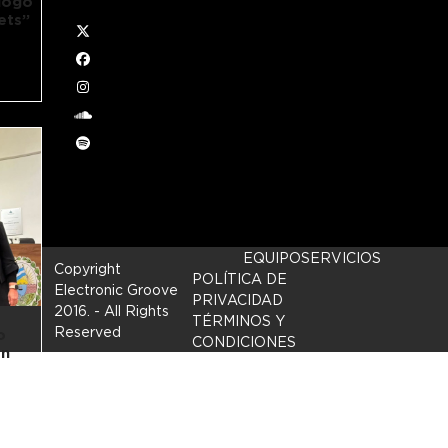
logo
ets”
Twitter
Facebook
Instagram
soundcloud
Spotify
EQUIPO
SERVICIOS
Copyright
POLÍTICA DE
Electronic Groove
PRIVACIDAD
2016.
- All Rights
TÉRMINOS Y
Reserved
o
CONDICIONES
En