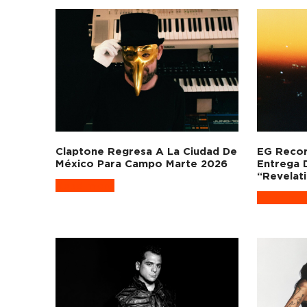
Claptone Regresa A La Ciudad De
EG Recor
México Para Campo Marte 2026
Entrega 
“Revelat
Read more
Read mo