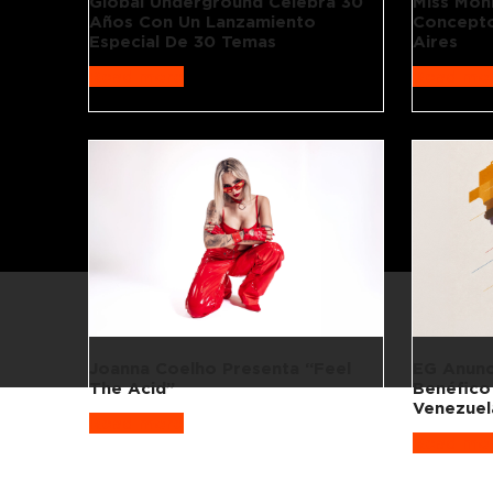
Global Underground Celebra 30
Miss Mon
Años Con Un Lanzamiento
Concepto
Especial De 30 Temas
Aires
Read more
Read mo
Joanna Coelho Presenta “Feel
EG Anunc
The Acid”
Benéfico
Venezuel
Read more
Read mo