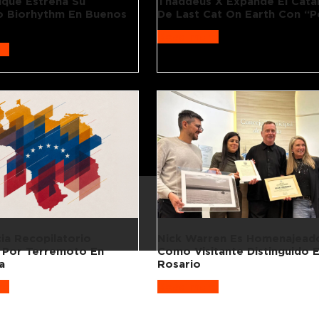
ique Estrena Su
Thaddeus X Expande El Cata
 Biorhythm En Buenos
De Last Cat On Earth Con “P
Read more
re
ia Recopilatorio
Nick Warren Es Homenajead
 Por Terremoto En
Como Visitante Distinguido 
a
Rosario
re
Read more