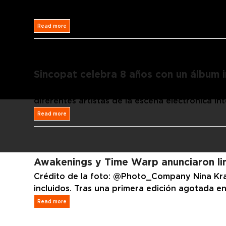
El talento de estos dos artistas se unieron p
un asunto especial. Uno solo puede imaginar 
Read more
Sincopat celebra 8 años con un álbum i
El disco contiene 12 pistas. El sello español 
diferentes artistas de la escena electrónica in
Read more
Awakenings y Time Warp anunciaron li
Crédito de la foto: @Photo_Company Nina Krav
incluidos. Tras una primera edición agotada e
Read more