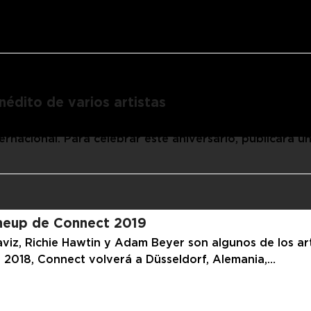
ara producir dopamina pura. Las colaboraciones siempre
posibles resultados antes de comenzar, pero nunca…
nédito de varios artistas
Sincopat cumple 8 años difundiendo música de calidad de
ternacional. Para celebrar este aniversario, publicará u
neup de Connect 2019
iz, Richie Hawtin y Adam Beyer son algunos de los art
n 2018, Connect volverá a Düsseldorf, Alemania,…