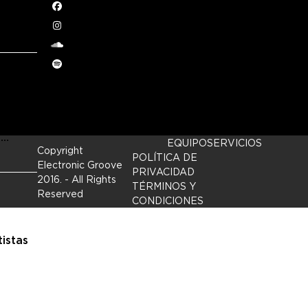
 son
Facebook
Instagram
soundcloud
Spotify
n…
EQUIPO
SERVICIOS
Copyright
POLÍTICA DE
Electronic Groove
PRIVACIDAD
2016.
- All Rights
TÉRMINOS Y
Reserved
CONDICIONES
istas