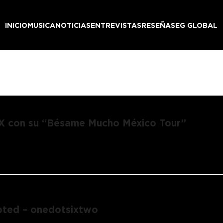
INICIO
MUSICA
NOTICIAS
ENTREVISTAS
RESEÑAS
EG GLOBAL
SX con su “Bésame Mucho México Tour”
 electrónica integrado por Nina Alanis y Alex Galvan, 
pública mexicana compartiendo su sexy latin…
upted – onedotsixtwo