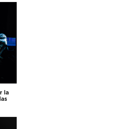
r la
las