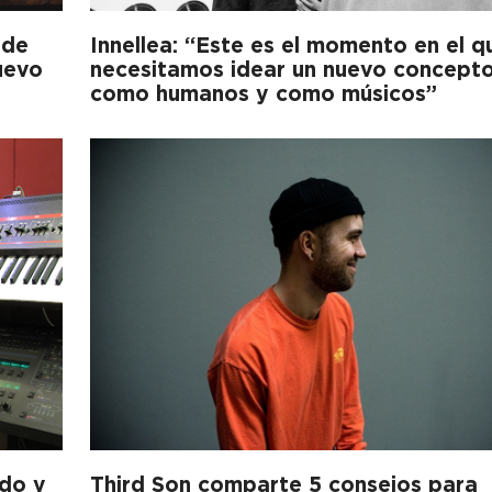
 de
Innellea: “Este es el momento en el q
uevo
necesitamos idear un nuevo concept
como humanos y como músicos”
udo y
Third Son comparte 5 consejos para